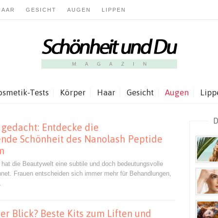
HAAR
GESICHT
AUGEN
LIPPEN
osmetik-Tests
Körper
Haar
Gesicht
Augen
Lipp
D
gedacht: Entdecke die
ende Schönheit des Nanolash Peptide
m
n hat die Beautywelt eine subtile und doch bedeutungsvolle
hnet. Frauen entscheiden sich immer mehr für Behandlungen,
.
er Blick? Beste Kits zum Liften und