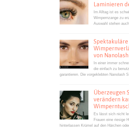
Laminieren 
Im Alltag ist es sch
Wimpernzange zu erz
Auswahl stehen auch
Spektakuläre 
Wimpernverlä
von Nanolash
In einer immer schne
die einfach zu benut
garantieren. Die vorgeklebten Nanolash St
Überzeugen Si
verändern kan
Wimperntusc
Es lässt sich nicht 
Frauen eine riesige H
hinterlassen Krümel auf den Härchen oder