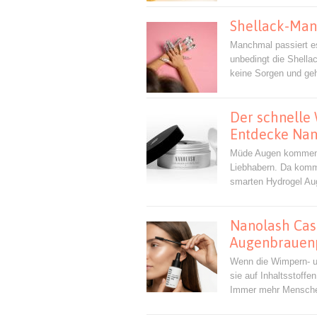
Shellack-Mani
Manchmal passiert es
unbedingt die Shell
keine Sorgen und geh
Der schnelle 
Entdecke Nan
Müde Augen kommen v
Liebhabern. Da komm
smarten Hydrogel Aug
Nanolash Cas
Augenbrauenp
Wenn die Wimpern- un
sie auf Inhaltsstoffe
Immer mehr Menschen