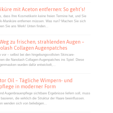
küre mit Aceton entfernen: So geht’s!
, dass Ihre Kosmetikerin keine freien Termine hat, und Sie
ack-Maniküre entfernen müssen. Was nun? Machen Sie sich
en Sie ans Werk! Unten finden...
Weg zu frischen, strahlenden Augen –
olash Collagen Augenpatches
or – selbst bei den hingebungsvollsten Skincare-
en die Nanolash Collagen-Augenpatches ins Spiel: Diese
enmasken wurden dafür entwickelt,...
tor Oil – Tägliche Wimpern- und
flege in moderner Form
d Augenbrauenpflege sichtbare Ergebnisse liefern soll, muss
n basieren, die wirklich die Struktur der Haare beeinflussen.
 wenden sich von beliebigen...