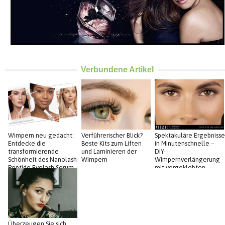
Verbundene Artikel
Wimpern neu gedacht:
Verführerischer Blick?
Spektakuläre Ergebnisse
Entdecke die
Beste Kits zum Liften
in Minutenschnelle –
transformierende
und Laminieren der
DIY-
Schönheit des Nanolash
Wimpern
Wimpernverlängerung
Peptide Eyelash Serum
mit vorgeklebten
Wimpern von Nanolash
Überzeugen Sie sich,