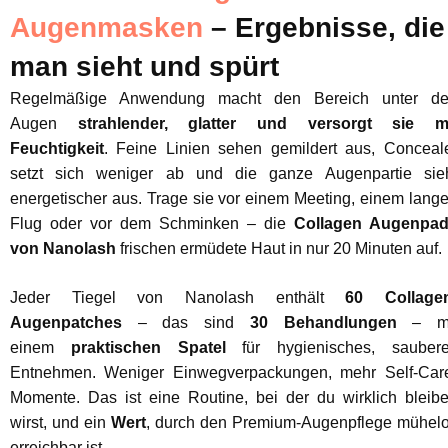
Augenmasken
– Ergebnisse, die
man sieht und spürt
Regelmäßige Anwendung macht den Bereich unter d
Augen
strahlender, glatter und versorgt sie m
Feuchtigkeit
. Feine Linien sehen gemildert aus, Conceal
setzt sich weniger ab und die ganze Augenpartie sie
energetischer aus. Trage sie vor einem Meeting, einem lang
Flug oder vor dem Schminken – die
Collagen Augenpa
von Nanolash
frischen ermüdete Haut in nur 20 Minuten auf.
Jeder Tiegel von Nanolash enthält
60 Collage
Augenpatches
– das sind
30 Behandlungen
– mi
einem
praktischen Spatel
für hygienisches, sauber
Entnehmen. Weniger Einwegverpackungen, mehr Self-Car
Momente. Das ist eine Routine, bei der du wirklich bleib
wirst, und ein
Wert
, durch den Premium-Augenpflege mühel
erreichbar ist.