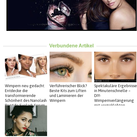
Verbundene Artikel
Wimpern neu gedacht:
Verführerischer Blick?
Spektakuläre Ergebnisse
Entdecke die
Beste Kits zum Liften
in Minutenschnelle –
transformierende
und Laminieren der
DIY-
Schönheit des Nanolash
Wimpern
Wimpernverlängerung
Peptide Eyelash Serum
mit vorgeklebten
Wimpern von Nanolash