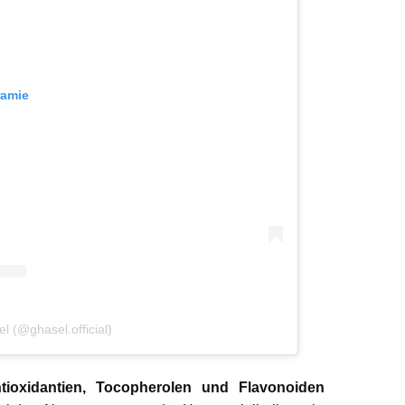
ramie
l (@ghasel.official)
tioxidantien, Tocopherolen und Flavonoiden