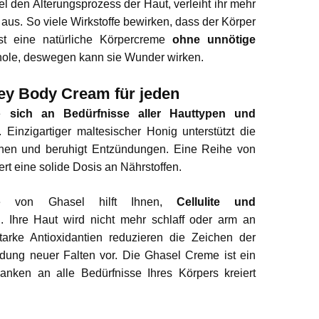
 den Alterungsprozess der Haut, verleiht ihr mehr
d aus. So viele Wirkstoffe bewirken, dass der Körper
 ist eine natürliche Körpercreme
ohne unnötige
hole, deswegen kann sie Wunder wirken.
ey Body Cream für jeden
ie
sich an Bedürfnisse aller Hauttypen und
. Einzigartiger maltesischer Honig unterstützt die
tionen und beruhigt Entzündungen. Eine Reihe von
t eine solide Dosis an Nährstoffen.
me von Ghasel hilft Ihnen,
Cellulite und
n
. Ihre Haut wird nicht mehr schlaff oder arm an
 Starke Antioxidantien reduzieren die Zeichen der
dung neuer Falten vor. Die Ghasel Creme ist ein
anken an alle Bedürfnisse Ihres Körpers kreiert