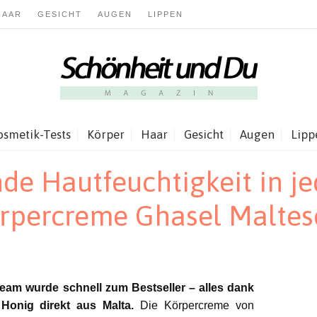
HAAR
GESICHT
AUGEN
LIPPEN
osmetik-Tests
Körper
Haar
Gesicht
Augen
Lipp
e Hautfeuchtigkeit in je
Körpercreme Ghasel Malte
am wurde schnell zum Bestseller – alles dank
Honig direkt aus Malta.
Die Körpercreme von