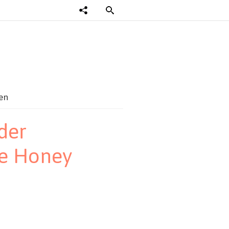
en
der
se Honey